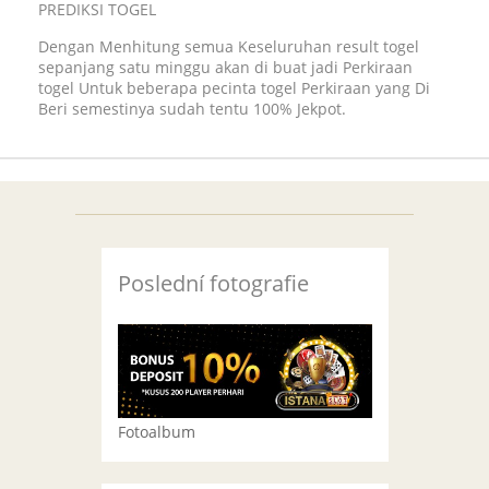
PREDIKSI TOGEL
Dengan Menhitung semua Keseluruhan result togel
sepanjang satu minggu akan di buat jadi Perkiraan
togel Untuk beberapa pecinta togel Perkiraan yang Di
Beri semestinya sudah tentu 100% Jekpot.
Poslední fotografie
Fotoalbum