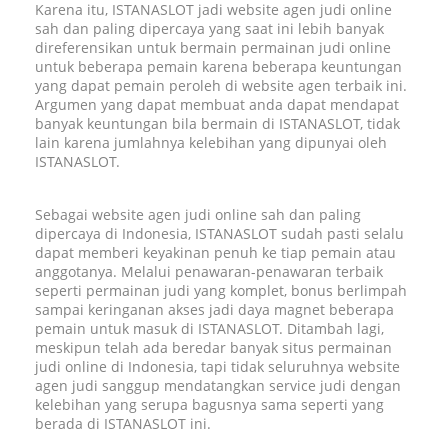
Karena itu, ISTANASLOT jadi website agen judi online
sah dan paling dipercaya yang saat ini lebih banyak
direferensikan untuk bermain permainan judi online
untuk beberapa pemain karena beberapa keuntungan
yang dapat pemain peroleh di website agen terbaik ini.
Argumen yang dapat membuat anda dapat mendapat
banyak keuntungan bila bermain di ISTANASLOT, tidak
lain karena jumlahnya kelebihan yang dipunyai oleh
ISTANASLOT.
Sebagai website agen judi online sah dan paling
dipercaya di Indonesia, ISTANASLOT sudah pasti selalu
dapat memberi keyakinan penuh ke tiap pemain atau
anggotanya. Melalui penawaran-penawaran terbaik
seperti permainan judi yang komplet, bonus berlimpah
sampai keringanan akses jadi daya magnet beberapa
pemain untuk masuk di ISTANASLOT. Ditambah lagi,
meskipun telah ada beredar banyak situs permainan
judi online di Indonesia, tapi tidak seluruhnya website
agen judi sanggup mendatangkan service judi dengan
kelebihan yang serupa bagusnya sama seperti yang
berada di ISTANASLOT ini.