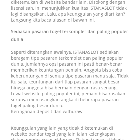
diketemukan di website bandar lain. Disokong dengan
lisensi sah, ini menunjukkan kualitas ISTANASLOT tidak
lagi disangsikan. Lalu, apa keunggulan yang diartikan?
Langsung kita baca ulasan di bawah ini.
Sediakan pasaran togel terkomplet dan paling populer
dunia
Seperti diterangkan awalnya, ISTANASLOT sediakan
beragam tipe pasaran terkomplet dan paling populer
dunia. Jumlahnya opsi pasaran ini pasti benar-benar
memberikan keuntungan pemain. Anggota bisa coba
keberuntungan di semua tipe pasaran mana saja. Tidak
itu saja, keuntungan dari tiap pasaran sangat besar
hingga anggota bisa bermain dengan rasa senang.
Lewat website paling populer ini, pemain bisa rasakan
serunya memasangkan angka di beberapa pasaran
togel paling besar dunia.
Keringanan deposit dan withdraw
Keunggulan yang lain yang tidak diketemukan di
website bandar togel yang lain ialah kelengkapan
sistem pembayaran withdraw. Sistem transaksi bisnis