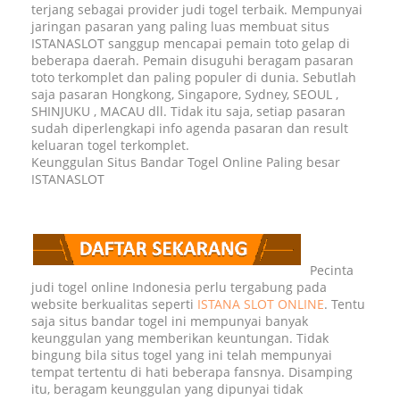
terjang sebagai provider judi togel terbaik. Mempunyai
jaringan pasaran yang paling luas membuat situs
ISTANASLOT sanggup mencapai pemain toto gelap di
beberapa daerah. Pemain disuguhi beragam pasaran
toto terkomplet dan paling populer di dunia. Sebutlah
saja pasaran Hongkong, Singapore, Sydney, SEOUL ,
SHINJUKU , MACAU dll. Tidak itu saja, setiap pasaran
sudah diperlengkapi info agenda pasaran dan result
keluaran togel terkomplet.
Keunggulan Situs Bandar Togel Online Paling besar
ISTANASLOT
Pecinta
judi togel online Indonesia perlu tergabung pada
website berkualitas seperti
ISTANA SLOT ONLINE
. Tentu
saja situs bandar togel ini mempunyai banyak
keunggulan yang memberikan keuntungan. Tidak
bingung bila situs togel yang ini telah mempunyai
tempat tertentu di hati beberapa fansnya. Disamping
itu, beragam keunggulan yang dipunyai tidak