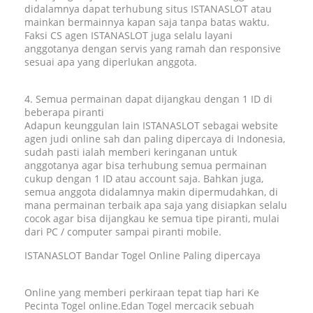
didalamnya dapat terhubung situs ISTANASLOT atau
mainkan bermainnya kapan saja tanpa batas waktu.
Faksi CS agen ISTANASLOT juga selalu layani
anggotanya dengan servis yang ramah dan responsive
sesuai apa yang diperlukan anggota.
4. Semua permainan dapat dijangkau dengan 1 ID di
beberapa piranti
Adapun keunggulan lain ISTANASLOT sebagai website
agen judi online sah dan paling dipercaya di Indonesia,
sudah pasti ialah memberi keringanan untuk
anggotanya agar bisa terhubung semua permainan
cukup dengan 1 ID atau account saja. Bahkan juga,
semua anggota didalamnya makin dipermudahkan, di
mana permainan terbaik apa saja yang disiapkan selalu
cocok agar bisa dijangkau ke semua tipe piranti, mulai
dari PC / computer sampai piranti mobile.
ISTANASLOT Bandar Togel Online Paling dipercaya
Online yang memberi perkiraan tepat tiap hari Ke
Pecinta Togel online.Edan Togel mercacik sebuah