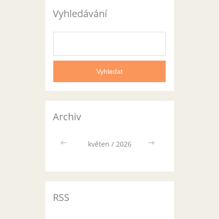
Vyhledávání
Archiv
<<
květen / 2026
>>
RSS